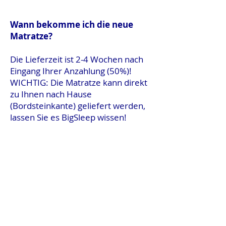
Wann bekomme ich die neue
Matratze?
Die Lieferzeit ist 2-4 Wochen nach
Eingang Ihrer Anzahlung (50%)!
WICHTIG: Die Matratze kann direkt
zu Ihnen nach Hause
(Bordsteinkante) geliefert werden,
lassen Sie es BigSleep wissen!
Kontakt
auf-mass GmbH
Route sous le Clou 9
1788 Praz (Vully), FR
Schweiz